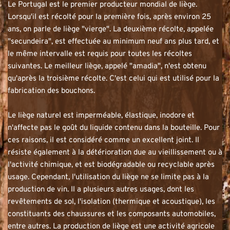
Le Portugal est le premier producteur mondial de liège. 
Lorsqu'il est récolté pour la première fois, après environ 25 
ans, on parle de liège "vierge". La deuxième récolte, appelée 
"secundeira", est effectuée au minimum neuf ans plus tard, et 
le même intervalle est requis pour toutes les récoltes 
suivantes. Le meilleur liège, appelé "amadia", n'est obtenu 
qu'après la troisième récolte. C'est celui qui est utilisé pour la 
fabrication des bouchons.
Le liège naturel est imperméable, élastique, inodore et 
n'affecte pas le goût du liquide contenu dans la bouteille. Pour 
ces raisons, il est considéré comme un excellent joint. Il 
résiste également à la détérioration due au vieillissement ou à 
l'activité chimique, et est biodégradable ou recyclable après 
usage. Cependant, l'utilisation du liège ne se limite pas à la 
production de vin. Il a plusieurs autres usages, dont les 
revêtements de sol, l'isolation (thermique et acoustique), les 
constituants des chaussures et les composants automobiles, 
entre autres. La production de liège est une activité agricole 